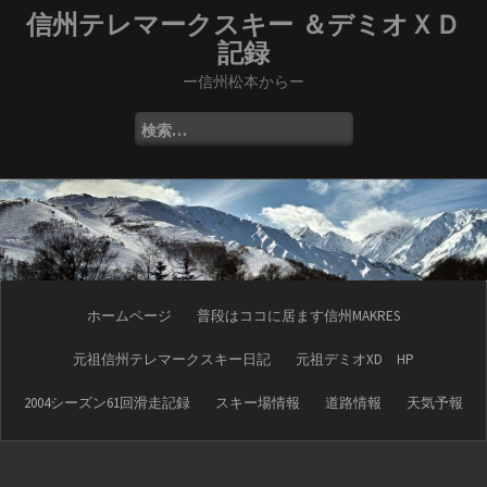
コ
信州テレマークスキー ＆デミオＸＤ
ン
記録
テ
ン
ー信州松本からー
ツ
へ
検
ス
索:
キ
ッ
プ
ホームページ
普段はココに居ます信州MAKRES
元祖信州テレマークスキー日記
元祖デミオXD HP
2004シーズン61回滑走記録
スキー場情報
道路情報
天気予報