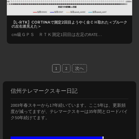
【L-RTK】CORTINAで測定2回目ようやく全ＣＨ取れた＜プルーク
の左右差見えた＞
cm級ＧＰＳ ＲＴＫ測定1回目は左足のRATE…
投
1
2
次へ
稿
の
信州テレマークスキー日記
ペ
2003年春スキーから17年続いています。ここ5年は、更新頻
ー
度が減ってますが、テレマークスキーは35年間とロードバイ
ジ
ク50年続けてます。
送