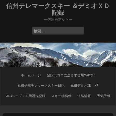
コ
信州テレマークスキー ＆デミオＸＤ
ン
記録
テ
ン
ー信州松本からー
ツ
へ
検
ス
索:
キ
ッ
プ
ホームページ
普段はココに居ます信州MAKRES
元祖信州テレマークスキー日記
元祖デミオXD HP
2004シーズン61回滑走記録
スキー場情報
道路情報
天気予報