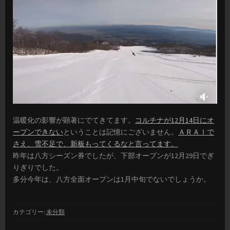
温暖化の影響が顕著にでてきてます。
コルチナが12月14日にオ
ープンできない
ということは記憶にございません。
ＡＲＡＩで
さえ、雪不足で、新板もってくるなと言ってます。
昨年は八方シーズン券でしたが、下部オープンが12月29日でぎ
りぎりでした。
多分今年は、八方全面オープンは1月中旬でないでしょうか。
カテゴリー:
未分類